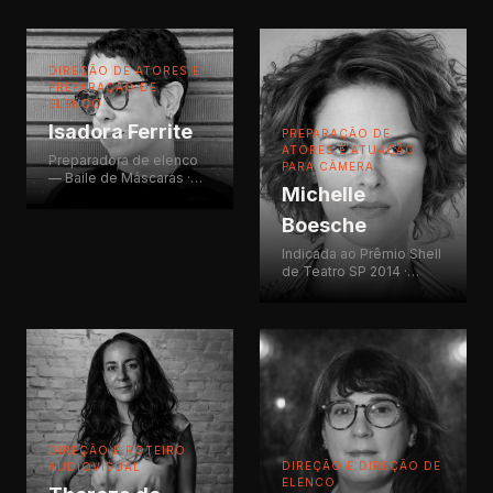
DIREÇÃO DE ATORES E
PREPARAÇÃO DE
ELENCO
Isadora Ferrite
PREPARAÇÃO DE
ATORES E ATUAÇÃO
Preparadora de elenco
PARA CÂMERA
— Baile de Máscaras ·
Michelle
Preparadora de elenco
— Arcanjo Renegado 3,
Boesche
4 e 5 · Preparadora de
elenco — NLDF (dir.
Indicada ao Prêmio Shell
Afonso Poyart) · Atriz —
de Teatro SP 2014 ·
Os Sertões (dir. José
Segunda Chamada
Celso Martinez Corrêa) ·
(Globo/O2 Filmes) · 13
Direção e atuação — O
dias longe do sol
Último Godot ·
(Globo) · El Mate -
Professora de Direção
Mostra de Gramado ·
de Atores — EICTV
CPT - Antunes Filho
(Cuba) · Professora —
(2006-2012) · Professora
AIC (Academia
AIC-SP
Internacional de Cinema)
DIREÇÃO E ROTEIRO
DIREÇÃO E DIREÇÃO DE
AUDIOVISUAL
ELENCO