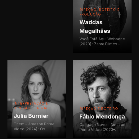
Warner/Endemol (2024) ·
Juju Boot Camp – E!
DIREÇÃO, ROTEIRO E
(2022) · Papai é Pop –
PRODUÇÃO
Prodigo Films (2021) ·
Waddas
Verdades Escondidas –
Prêmio Cabíria 2020
Magalhães
Você Está Aqui Webserie
(2023) · Zahra Filmes –
Diretor/DOP · Amplifica
Cine – ADE Sampa
INTERPRETAÇÃO &
DIREÇÃO TEATRAL
DIREÇÃO E ROTEIRO
Julia Burnier
Fábio Mendonça
Them – Amazon Prime
Cangaço Novo – Amazon
Video (2024) · Os
Prime Video (2023–
Jovens Baumann
2026) · Pedro & Bianca –
(Filmadrid, FICCI, Festival